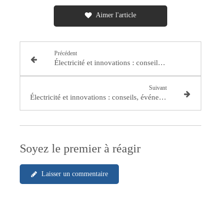
Aimer l'article
Précédent
Électricité et innovations : conseils, événements et actualités (Semaine du 28 avril au 3 mai 2025)
Suivant
Électricité et innovations : conseils, événements et actualités (Semaine du 12 au 17 mai 2025)
Soyez le premier à réagir
Laisser un commentaire