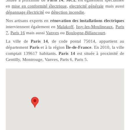
Située à proximité de
Paris 14
,
MCE
est également spécialisée
en
mise en conformité électrique
,
electricité générale
mais aussi
dépannage électricité
ou
détection incendie
.
Nos artisans experts en
rénovation des installations électriques
interviennent également en
Malakoff
,
Issy-les-Moulineaux
,
Paris
7
,
Paris 16
mais aussi
Vanves
ou
Boulogne-Billancourt
.
La ville de
Paris 14
, de code postal 75014, appartient au
département
Paris
et à la région
Île-de-France
. En 2010, la ville
comptait 139617 habitants.
Paris 14
est située à proximité de
Gentilly, Montrouge, Vanves, Paris 6, Paris 5.