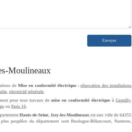
Envoyer
les-Moulineaux
tations de
Mise en conformité électrique
:
rénovation des installations
ndie
,
electricité générale
.
lement pour tous travaux de
mise en conformité électrique
à
Gentilly
,
ge
ou
Paris 16
.
épartement
Hauts-de-Seine
,
Issy-les-Moulineaux
est une ville de 64355
 plus peuplées du département sont Boulogne-Billancourt, Nanterre,