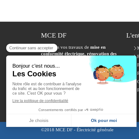
MCE DF
L'en
Pour tous vos travaux de
mise en
conformité électrique, rénovation des
installations électriques, petits
travaux en électricité, détection
incendie, chauffage électrique,
P
sécurité, contrôle d'accès et
vidéosurveillance, électricité
générale, dépannage
,
électricien à
Saint-Maur-des-Fossés,
Paris et toute
la région Ile-de-France
, n'hésitez pas
à contacter
MCE
DF !
©2018 MCE DF - Électricité générale