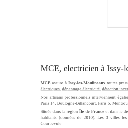
MCE, electricien à Issy-
MCE
assure à
Issy-les-Moulineaux
toutes pres
électriques
,
dépannage électricité
,
détection ince
Nos artisans professionnels interviennent éga
Paris 14
,
Boulogne-Billancourt
,
Paris 6
,
Montrou
Située dans la région
Île-de-France
et dans le d
habitants (données de 2010). Les 3 villes les
Courbevoie.